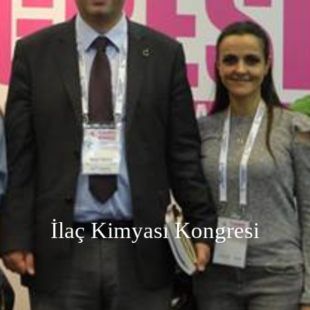
TURLAR
GALERİ
HAKKIMIZDA
REFERANSLAR
BASIN
İLETİŞİM
İlaç Kimyası Kongresi