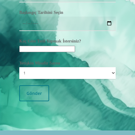
Başlangıç Tarihini Seçin
Kaç Gün Tatil Yapmak İstersiniz?
Yetişkin Misafir Sayısı
TURLAR
GALERİ
HAKKIMIZDA
REFERANSLAR
BASIN